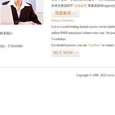
具体交易流程可
“点击这里”
查看或咨询support@
我要购买
>>
Process Overview:
4.cn is a world leading domain escrow service plat
million RMB transaction volume every year. We promi
联系我们
5 workdays.
For detailed process, you can
“visit here”
or contact
QQ：2726103981
BUY NOW
>>
Copyright © 1998 -2025 www.h